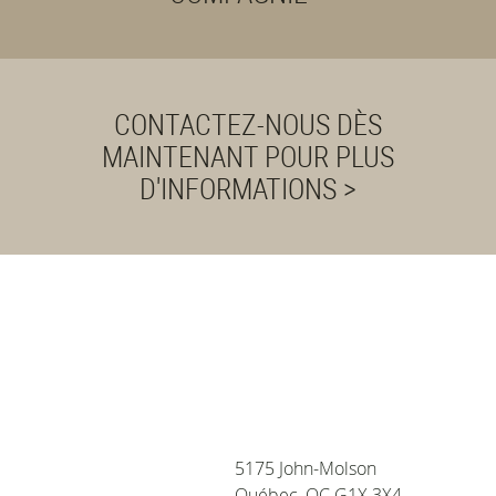
CONTACTEZ-NOUS DÈS
MAINTENANT POUR PLUS
D'INFORMATIONS >
Vie privée et témoins
Nous utilisons des
témoins pour améliorer
votre expérience de
navigation, diffuser des
publicités ou du contenu
5175 John-Molson
personnalisés et analyser
Québec, QC G1X 3X4