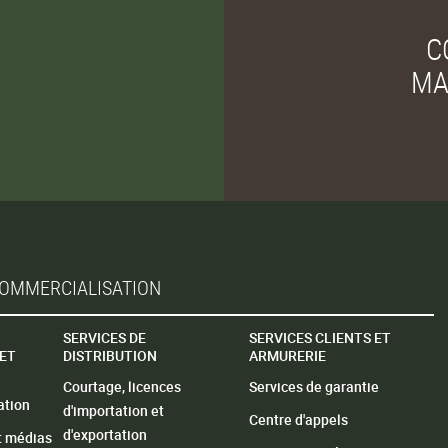
C
MA
 COMMERCIALISATION
SERVICES DE
SERVICES CLIENTS ET
ET
DISTRIBUTION
ARMURERIE
Courtage, licences
Services de garantie
ation
d'importation et
Centre d'appels
d'exportation
t médias