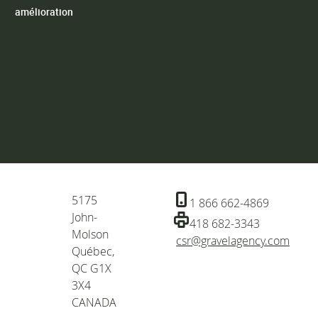
amélioration
5175
1 866 662-4869
John-
418 682-3343
Molson
cités ou du
csr@gravelagency.com
Québec,
ez à notre
QC G1X
3X4
CANADA