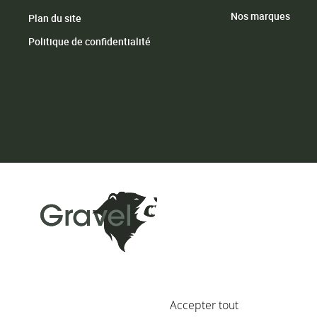
Nos marques
Plan du site
Politique de confidentialité
Vie privée et témoins
Nous utilisons des témoins po
contenu personnalisés et analy
utilisation des témoins.
Utili
Accepter tout