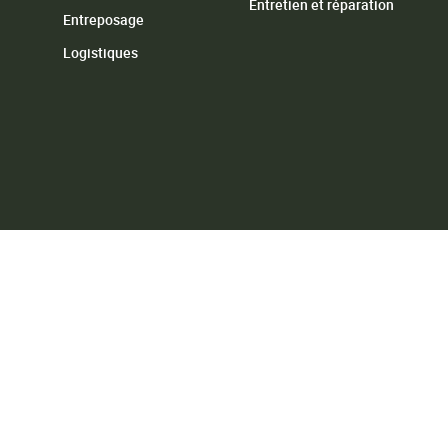
Entretien et réparation
Entreposage
Logistiques
ur améliorer votre expérience de navigation, diffuser des publi
ser notre trafic. En cliquant sur « Accepter tout », vous consent
sation des témoins